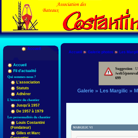
Accueil
Accueil
Galerie photos
Les Margil
Accueil
Suggestion
: U
Fil d'actualité
/web5/pneuval
Qui sommes-nous ?
699
L'association
Statuts
»
»
Galerie
Les Margilic
M
Adhérer
L'histoire du chantier
Jusqu'à 1957
De 1957 à 1979
Les personnalités du chantier
Louis Costantini
(Fondateur)
MARGILIC VI
Gilles et Marc