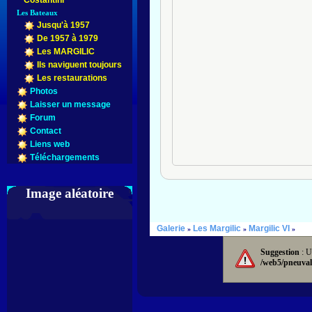
Costantini
Les Bateaux
Jusqu'à 1957
De 1957 à 1979
Les MARGILIC
Ils naviguent toujours
Les restaurations
Photos
Laisser un message
Forum
Contact
Liens web
Téléchargements
Image aléatoire
Galerie
Les Margilic
Margilic VI
»
»
»
Suggestion
: U
/web5/pneuval