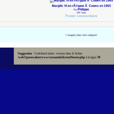
Margilic VI en rÃ©gate Ã Cowes en 1965
Philippe
Par
595
Vues
Poster commentaire
1 image(s) dans cette catégorie!
Suggestion
: Undefined index: version dans le fichier
/web5/pneuvalent/www/costantini/kernel/footer.php
à la ligne
58