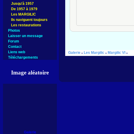
Jusqu'à 1957
De 1957 à 1979
Les MARGILIC
Ils naviguent toujours
Les restaurations
Photos
Laisser un message
Forum
Contact
Liens web
Galerie
Les Margilic
Margilic VI
»
»
»
Téléchargements
Image aléatoire
Galerie