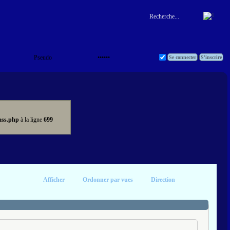
ass.php
à la ligne
699
Afficher
Ordonner par vues
Direction