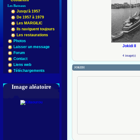
Costantini
Les Bateaux
Jusqu'à 1957
De 1957 à 1979
Les MARGILIC
Ils naviguent toujours
Les restaurations
Photos
Jokidi II
Laisser un message
Forum
4 image(s)
Contact
Liens web
JOKIDI
Téléchargements
Image aléatoire