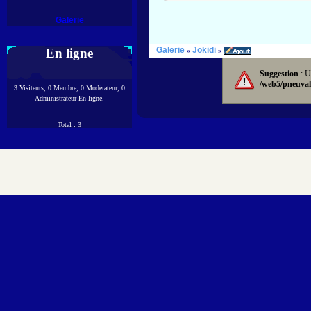
Galerie
Galerie
Jokidi
En ligne
»
»
Suggestion
: U
/web5/pneuval
3 Visiteurs, 0 Membre, 0 Modérateur, 0
Administrateur En ligne.
Total : 3