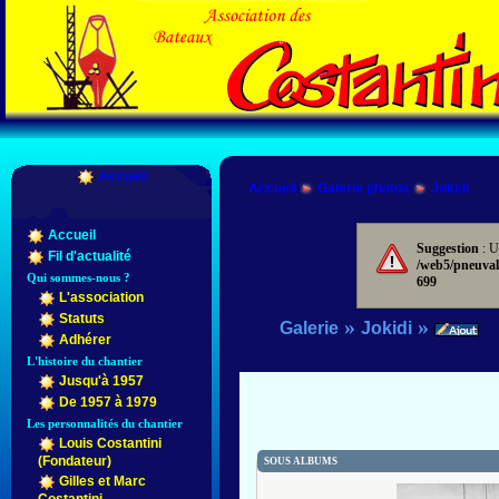
Accueil
Accueil
Galerie photos
Jokidi
Accueil
Suggestion
: U
Fil d'actualité
/web5/pneuval
Qui sommes-nous ?
699
L'association
Statuts
»
»
Galerie
Jokidi
Adhérer
L'histoire du chantier
Jusqu'à 1957
De 1957 à 1979
Les personnalités du chantier
Louis Costantini
(Fondateur)
SOUS ALBUMS
Gilles et Marc