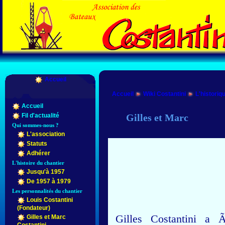
Accueil
Accueil
Wiki Costantini
L'historiq
Accueil
Gilles et Marc
Fil d'actualité
Qui sommes-nous ?
L'association
Statuts
Adhérer
L'histoire du chantier
Jusqu'à 1957
De 1957 à 1979
Les personnalités du chantier
Louis Costantini
(Fondateur)
Gilles Costantini a 
Gilles et Marc