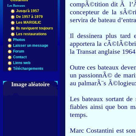
Costantini
compÃ©tition dit Ã l’
Les Bateaux
concepteur de la sÃ©ri
Jusqu'à 1957
De 1957 à 1979
servira de bateau d’ent
Les MARGILIC
Ils naviguent toujours
Les restaurations
Il dessinera plus tard
Photos
apportera la cÃ©lÃ©bri
Laisser un message
la Transat anglaise 1964
Forum
Contact
Liens web
Outre ces bateaux deve
Téléchargements
un passionnÃ© de marin
au palmarÃ¨s Ã©logieu
Image aléatoire
Les bateaux sortant de
fiables ainsi que bon m
temps.
Marc Costantini est so