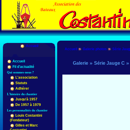
Accueil
Accueil
Galerie photos
Série Jau
Accueil
»
Galerie
Série Jauge C
Fil d'actualité
Qui sommes-nous ?
L'association
Statuts
Adhérer
L'histoire du chantier
Jusqu'à 1957
De 1957 à 1979
Les personnalités du chantier
Louis Costantini
(Fondateur)
Gilles et Marc