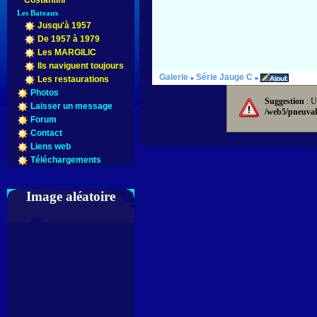
Costantini
Les Bateaux
Jusqu'à 1957
De 1957 à 1979
Les MARGILIC
Ils naviguent toujours
Galerie
Série Jauge C
»
»
Les restaurations
Photos
Suggestion
: U
Laisser un message
/web5/pneuval
Forum
Contact
Liens web
Téléchargements
Image aléatoire