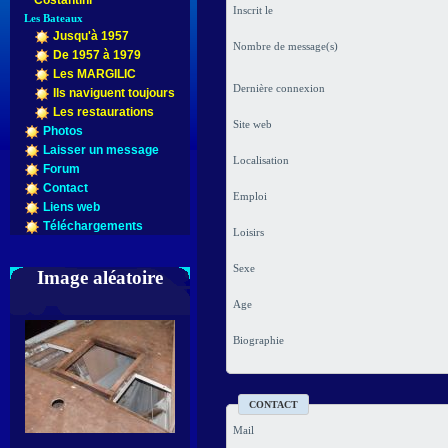
Costantini
Inscrit le
Les Bateaux
Jusqu'à 1957
Nombre de message(s)
De 1957 à 1979
Les MARGILIC
Dernière connexion
Ils naviguent toujours
Les restaurations
Site web
Photos
Laisser un message
Localisation
Forum
Contact
Emploi
Liens web
Téléchargements
Loisirs
Sexe
Image aléatoire
Age
Biographie
CONTACT
Mail