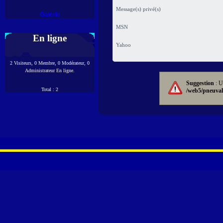
Message(s) privé(s)
Galerie
MSN
En ligne
Yahoo
2 Visiteurs, 0 Membre, 0 Modérateur, 0
Administrateur En ligne.
Suggestion
: U
Total : 2
/web5/pneuval