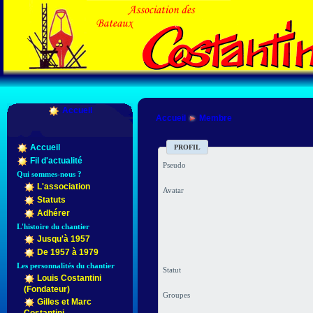
Accueil
Accueil
Membre
Accueil
PROFIL
Fil d'actualité
Pseudo
Qui sommes-nous ?
L'association
Avatar
Statuts
Adhérer
L'histoire du chantier
Jusqu'à 1957
De 1957 à 1979
Les personnalités du chantier
Statut
Louis Costantini
(Fondateur)
Groupes
Gilles et Marc