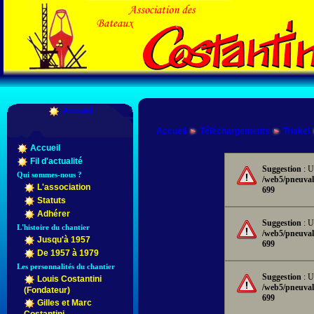
Accueil
Accueil
Téléchargements
Triskel
Accueil
Fil d'actualité
Suggestion
: U
Qui sommes-nous ?
/web5/pneuval
L'association
699
Statuts
Adhérer
Suggestion
: U
L'histoire du chantier
/web5/pneuval
Jusqu'à 1957
699
De 1957 à 1979
Les personnalités du chantier
Suggestion
: U
Louis Costantini
/web5/pneuval
(Fondateur)
699
Gilles et Marc