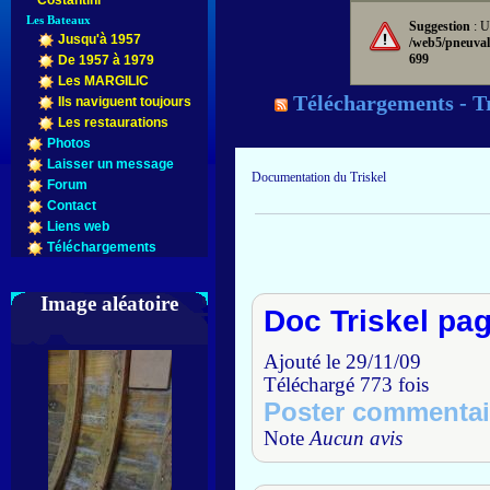
Costantini
Les Bateaux
Suggestion
: U
Jusqu'à 1957
/web5/pneuval
699
De 1957 à 1979
Les MARGILIC
Téléchargements - Tr
Ils naviguent toujours
Les restaurations
Photos
Laisser un message
Documentation du Triskel
Forum
Contact
Liens web
Téléchargements
Image aléatoire
Doc Triskel pa
Ajouté le 29/11/09
Téléchargé 773 fois
Poster commentai
Note
Aucun avis