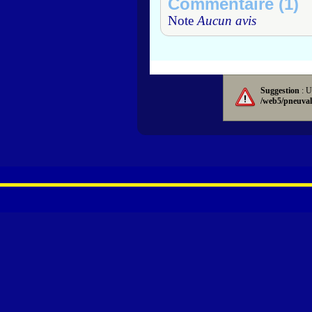
Commentaire (1)
Note
Aucun avis
Suggestion
: U
/web5/pneuval