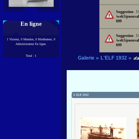
Galerie
Suggestion
: U
/web5/pneuval
699
En ligne
Suggestion
: U
1 Visiteur, 0 Membre, 0 Modérateur, 0
/web5/pneuval
Administrateur En ligne.
699
Total : 1
»
»
Galerie
L'ELF 1932
L'ELF 1932