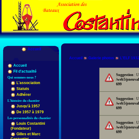
Accueil
Accueil
Galerie photos
L'ELF 193
Accueil
Fil d'actualité
Suggestion
: U
Qui sommes-nous ?
/web5/pneuval
L'association
699
Statuts
Adhérer
Suggestion
: U
L'histoire du chantier
/web5/pneuval
Jusqu'à 1957
699
De 1957 à 1979
Les personnalités du chantier
Suggestion
: U
Louis Costantini
/web5/pneuval
(Fondateur)
699
Gilles et Marc