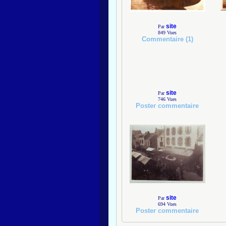
site
Par
849
Vues
Commentaire (1)
site
Par
746
Vues
Poster commentaire
site
Par
694
Vues
Poster commentaire