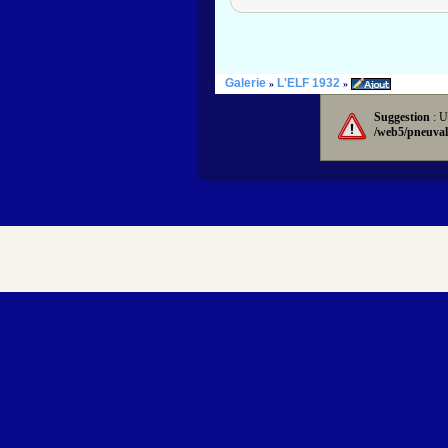
Galerie
L'ELF 1932
»
»
Suggestion
: U
/web5/pneuval