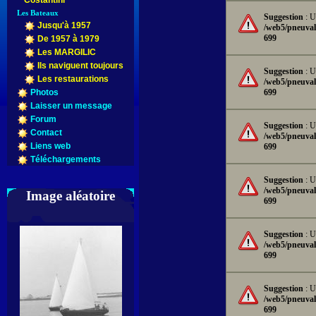
Costantini
Les Bateaux
Suggestion
: U
Jusqu'à 1957
/web5/pneuval
699
De 1957 à 1979
Les MARGILIC
Ils naviguent toujours
Suggestion
: U
Les restaurations
/web5/pneuval
699
Photos
Laisser un message
Forum
Suggestion
: U
Contact
/web5/pneuval
Liens web
699
Téléchargements
Suggestion
: U
/web5/pneuval
Image aléatoire
699
Suggestion
: U
/web5/pneuval
699
Suggestion
: U
/web5/pneuval
699