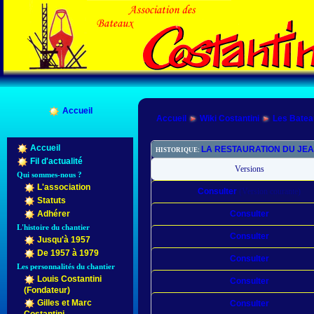
Accueil
Accueil
Wiki Costantini
Les Batea
Accueil
LA RESTAURATION DU JEAN
HISTORIQUE:
Fil d'actualité
Versions
Qui sommes-nous ?
L'association
Consulter
(Version courante)
Statuts
Consulter
Adhérer
L'histoire du chantier
Consulter
Jusqu'à 1957
De 1957 à 1979
Consulter
Les personnalités du chantier
Louis Costantini
Consulter
(Fondateur)
Gilles et Marc
Consulter