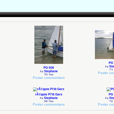
PG 
St
Par
PG 508
771
Stephane
Par
Poster co
781
Vues
Poster commentaire
rÃ©gate P\'tit Gars
PG 
Stephane
St
Par
Par
685
Vues
735
Poster commentaire
Poster co