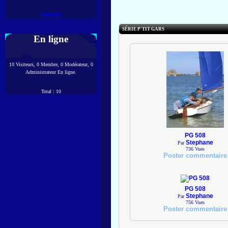
Galerie
SÉRIE P'TIT GARS
En ligne
10 Visiteurs, 0 Membre, 0 Modérateur, 0
Administrateur En ligne.
Total : 10
PG 508
Stephane
Par
736
Vues
Poster commentaire
PG 508
Stephane
Par
756
Vues
Poster commentaire