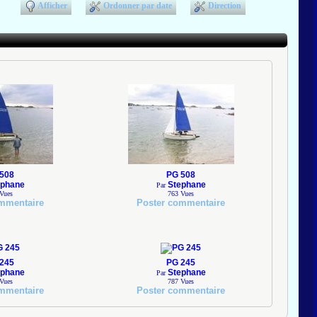
Afficher
Ordonner par date
Direction
508
PG 508
ephane
Stephane
Par
Vues
763
Vues
mmentaire
Poster commentaire
245
PG 245
ephane
Stephane
Par
Vues
787
Vues
mmentaire
Poster commentaire