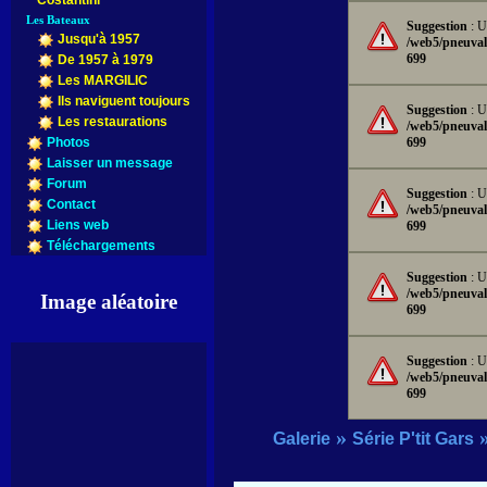
Costantini
Les Bateaux
Suggestion
: U
Jusqu'à 1957
/web5/pneuval
699
De 1957 à 1979
Les MARGILIC
Ils naviguent toujours
Suggestion
: U
Les restaurations
/web5/pneuval
699
Photos
Laisser un message
Forum
Suggestion
: U
Contact
/web5/pneuval
Liens web
699
Téléchargements
Suggestion
: U
/web5/pneuval
Image aléatoire
699
Suggestion
: U
/web5/pneuval
699
»
Galerie
Série P'tit Gars