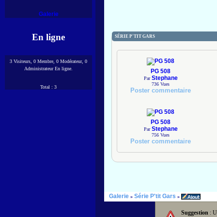
Galerie
En ligne
SÉRIE P'TIT GARS
3 Visiteurs, 0 Membre, 0 Modérateur, 0
Administrateur En ligne.
PG 508
Stephane
Par
736
Vues
Total : 3
Poster commentaire
PG 508
Stephane
Par
756
Vues
Poster commentaire
Galerie
Série P'tit Gars
»
»
Suggestion
: U