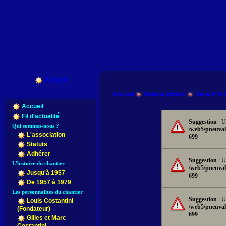
Accueil
Accueil
Galerie photos
Série P'tit
Accueil
Fil d'actualité
Suggestion
: U
Qui sommes-nous ?
/web5/pneuval
L'association
699
Statuts
Adhérer
Suggestion
: U
L'histoire du chantier
/web5/pneuval
Jusqu'à 1957
699
De 1957 à 1979
Les personnalités du chantier
Suggestion
: U
Louis Costantini
/web5/pneuval
(Fondateur)
699
Gilles et Marc