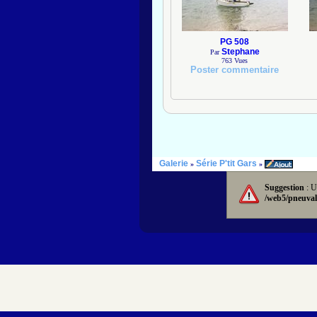
PG 508
Stephane
Par
763
Vues
Poster commentaire
Galerie
Série P'tit Gars
»
»
Suggestion
: U
/web5/pneuval