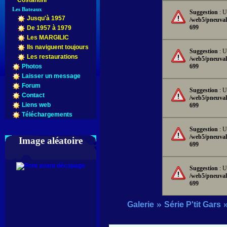
Costantini
Les Bateaux
Suggestion
: U
Jusqu'à 1957
/web5/pneuval
699
De 1957 à 1979
Les MARGILIC
Ils naviguent toujours
Suggestion
: U
Les restaurations
/web5/pneuval
699
Photos
Laisser un message
Forum
Suggestion
: U
Contact
/web5/pneuval
Liens web
699
Téléchargements
Suggestion
: U
/web5/pneuval
Image aléatoire
699
Suggestion
: U
/web5/pneuval
699
»
Galerie
Série P'tit Gars