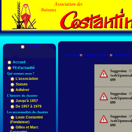
Accueil
Accueil
Galerie photos
Série P'tit
Accueil
Fil d'actualité
Suggestion
: U
Qui sommes-nous ?
/web5/pneuval
L'association
699
Statuts
Adhérer
Suggestion
: U
L'histoire du chantier
/web5/pneuval
Jusqu'à 1957
699
De 1957 à 1979
Les personnalités du chantier
Suggestion
: U
Louis Costantini
/web5/pneuval
(Fondateur)
699
Gilles et Marc