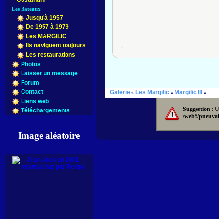
Costantini
Les Bateaux
Jusqu'à 1957
De 1957 à 1979
Les MARGILIC
Ils naviguent toujours
Les restaurations
Photos
Laisser un message
Forum
Contact
Galerie
Les Margilic
Margilic III
»
»
»
Liens web
Suggestion
: U
Téléchargements
/web5/pneuval
Image aléatoire