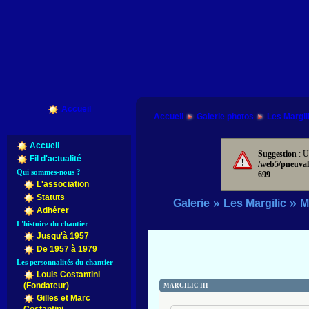
Accueil
Accueil
Galerie photos
Les Margil
Accueil
Suggestion
: U
Fil d'actualité
/web5/pneuval
Qui sommes-nous ?
699
L'association
Statuts
»
»
Galerie
Les Margilic
Ma
Adhérer
L'histoire du chantier
Jusqu'à 1957
De 1957 à 1979
Les personnalités du chantier
Louis Costantini
(Fondateur)
MARGILIC III
Gilles et Marc