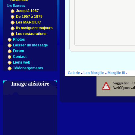
Costantini
Les Bateaux
Jusqu'à 1957
De 1957 à 1979
Les MARGILIC
Ils naviguent toujours
Les restaurations
Photos
Laisser un message
Forum
Contact
Liens web
Téléchargements
Galerie
Les Margilic
Margilic III
»
»
»
Image aléatoire
Suggestion
: U
/web5/pneuval