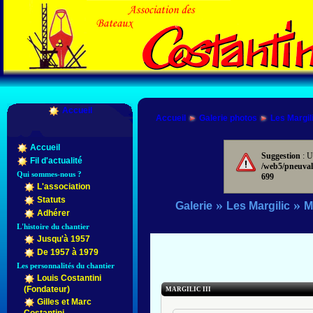
Accueil
Accueil
Galerie photos
Les Margil
Accueil
Suggestion
: U
Fil d'actualité
/web5/pneuval
Qui sommes-nous ?
699
L'association
Statuts
»
»
Galerie
Les Margilic
Ma
Adhérer
L'histoire du chantier
Jusqu'à 1957
De 1957 à 1979
Les personnalités du chantier
Louis Costantini
(Fondateur)
MARGILIC III
Gilles et Marc